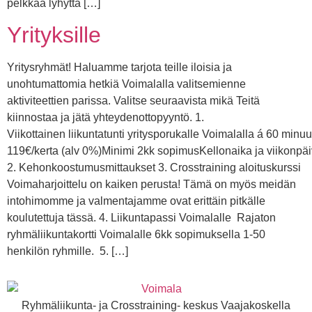
pelkkää lyhyttä […]
Yrityksille
Yritysryhmät! Haluamme tarjota teille iloisia ja
unohtumattomia hetkiä Voimalalla valitsemienne
aktiviteettien parissa. Valitse seuraavista mikä Teitä
kiinnostaa ja jätä yhteydenottopyyntö. 1.
Viikottainen liikuntatunti yritysporukalle Voimalalla á 60 minuu
119€/kerta (alv 0%)Minimi 2kk sopimusKellonaika ja viikonpäi
2. Kehonkoostumusmittaukset 3. Crosstraining aloituskurssi
Voimaharjoittelu on kaiken perusta! Tämä on myös meidän
intohimomme ja valmentajamme ovat erittäin pitkälle
koulutettuja tässä. 4. Liikuntapassi Voimalalle Rajaton
ryhmäliikuntakortti Voimalalle 6kk sopimuksella 1-50
henkilön ryhmille. 5. […]
Ryhmäliikunta- ja Crosstraining- keskus Vaajakoskella