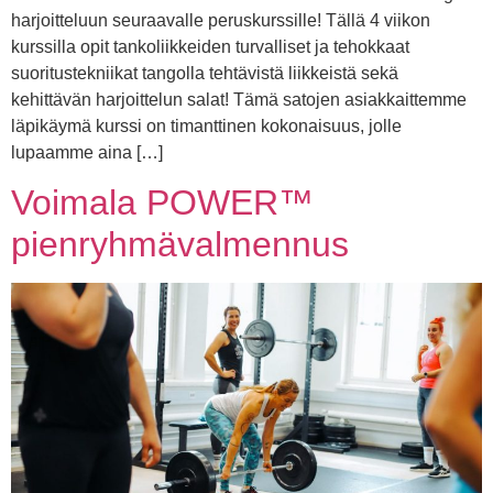
harjoitteluun seuraavalle peruskurssille! Tällä 4 viikon
kurssilla opit tankoliikkeiden turvalliset ja tehokkaat
suoritustekniikat tangolla tehtävistä liikkeistä sekä
kehittävän harjoittelun salat! Tämä satojen asiakkaittemme
läpikäymä kurssi on timanttinen kokonaisuus, jolle
lupaamme aina […]
Voimala POWER™
pienryhmävalmennus