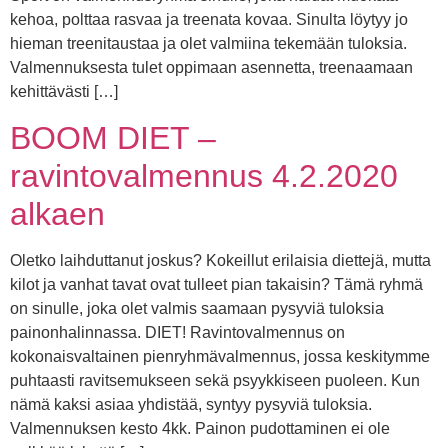
kehoa, polttaa rasvaa ja treenata kovaa. Sinulta löytyy jo
hieman treenitaustaa ja olet valmiina tekemään tuloksia.
Valmennuksesta tulet oppimaan asennetta, treenaamaan
kehittävästi […]
BOOM DIET –
ravintovalmennus 4.2.2020
alkaen
Oletko laihduttanut joskus? Kokeillut erilaisia diettejä, mutta
kilot ja vanhat tavat ovat tulleet pian takaisin? Tämä ryhmä
on sinulle, joka olet valmis saamaan pysyviä tuloksia
painonhalinnassa. DIET! Ravintovalmennus on
kokonaisvaltainen pienryhmävalmennus, jossa keskitymme
puhtaasti ravitsemukseen sekä psyykkiseen puoleen. Kun
nämä kaksi asiaa yhdistää, syntyy pysyviä tuloksia.
Valmennuksen kesto 4kk. Painon pudottaminen ei ole