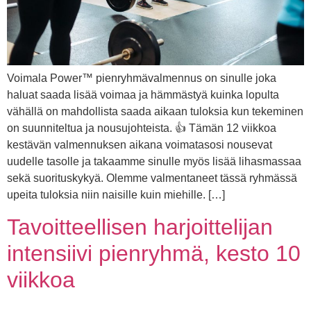
Voimala Power™ pienryhmävalmennus on sinulle joka
haluat saada lisää voimaa ja hämmästyä kuinka lopulta
vähällä on mahdollista saada aikaan tuloksia kun tekeminen
on suunniteltua ja nousujohteista. 👍 Tämän 12 viikkoa
kestävän valmennuksen aikana voimatasosi nousevat
uudelle tasolle ja takaamme sinulle myös lisää lihasmassaa
sekä suorituskykyä. Olemme valmentaneet tässä ryhmässä
upeita tuloksia niin naisille kuin miehille. […]
Tavoitteellisen harjoittelijan
intensiivi pienryhmä, kesto 10
viikkoa