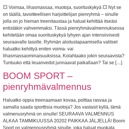
💥 Voimaa, lihasmassaa, muotoja, suorituskykyä 💥 Nyt se
on täällä, tavoitteellisen harjoittelijan pienryhmä – sinulle
jolla on jo hieman treenitaustaa ja haluat kehittää itseäsi
entistäkin vahvemmaksi. Tässä pienryhmävalmennuksessa
kehitetään omaa suorituskykyä lyhyen ajan intensiivisesti
seuraavalle tasolle. Ryhmän aloitustapaamisella valitset
haluatko kehittyä eniten voima- vai
lihasmassaominaisuuksissa. Kolahtaako jokin seuraavista?
Tuntuuko että leuanvedot junnaavat paikallaan? Tai se […]
BOOM SPORT –
pienryhmävalmennus
Haluatko oppia treenaamaan kovaa, polttaa rasvaa ja
samalla saada sporttisia muotoja? Jos vastasit kyllä, tämä
valmenusryhmä on sinulle! SEURAAVA VALMENNUS
ALKAA TAMMIKUUSSA 20202 PAIKKAA JÄLJELLÄ! Boom
Sport on valmennusryhmä sinulle, joka haluat muokata