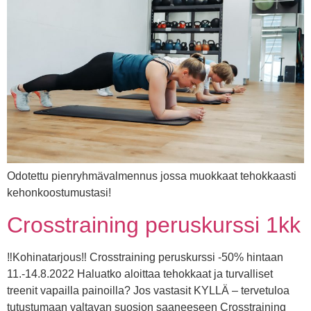
Odotettu pienryhmävalmennus jossa muokkaat tehokkaasti
kehonkoostumustasi!
Crosstraining peruskurssi 1kk
‼️Kohinatarjous‼️ Crosstraining peruskurssi -50% hintaan
11.-14.8.2022 Haluatko aloittaa tehokkaat ja turvalliset
treenit vapailla painoilla? Jos vastasit KYLLÄ – tervetuloa
tutustumaan valtavan suosion saaneeseen Crosstraining