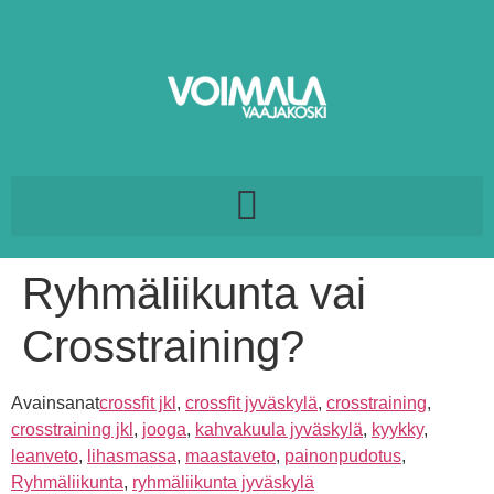
Ryhmäliikunta vai
Crosstraining?
Avainsanat
crossfit jkl
,
crossfit jyväskylä
,
crosstraining
,
crosstraining jkl
,
jooga
,
kahvakuula jyväskylä
,
kyykky
,
leanveto
,
lihasmassa
,
maastaveto
,
painonpudotus
,
Ryhmäliikunta
,
ryhmäliikunta jyväskylä