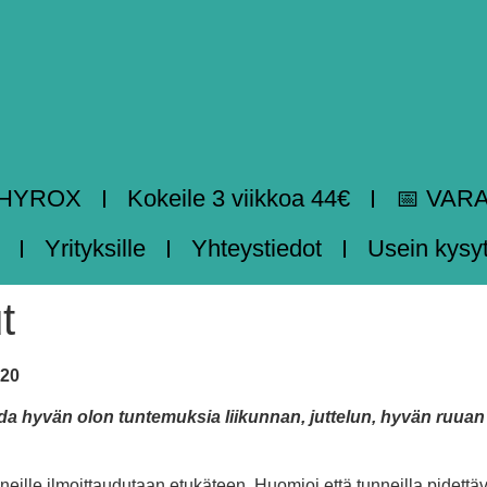
HYROX
Kokeile 3 viikkoa 44€
📅 VAR
Yrityksille
Yhteystiedot
Usein kysy
t
020
da hyvän olon tuntemuksia liikunnan, juttelun, hyvän ruuan
nneille ilmoittaudutaan etukäteen. Huomioi että tunneilla pidettä