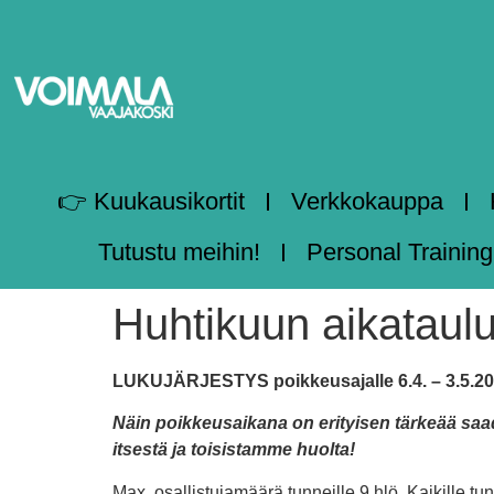
👉 Kuukausikortit
Verkkokauppa
Tutustu meihin!
Personal Training
Huhtikuun aikataulu
LUKUJÄRJESTYS poikkeusajalle 6.4. – 3.5.2
Näin poikkeusaikana on erityisen tärkeää saa
itsestä ja toisistamme huolta!
Max. osallistujamäärä tunneille 9 hlö. Kaikille tu