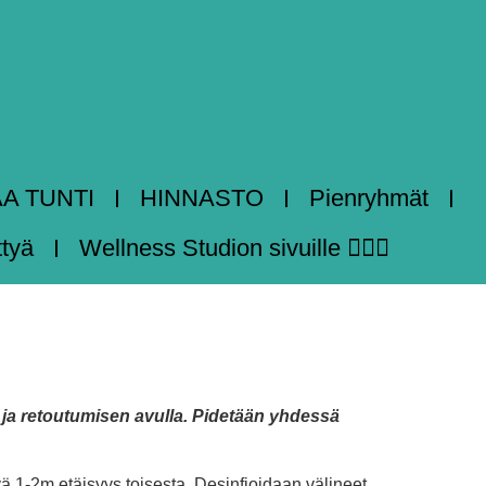
AA TUNTI
HINNASTO
Pienryhmät
ttyä
Wellness Studion sivuille 🧘🏻‍♀️
 ja retoutumisen avulla. Pidetään yhdessä
vä 1-2m etäisyys toisesta. Desinfioidaan välineet