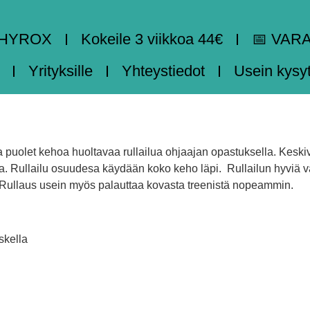
HYROX
Kokeile 3 viikkoa 44€
📅 VAR
Yrityksille
Yhteystiedot
Usein kysy
 ja puolet kehoa huoltavaa rullailua ohjaajan opastuksella. Kesk
. Rullailu osuudesa käydään koko keho läpi. Rullailun hyviä vai
 Rullaus usein myös palauttaa kovasta treenistä nopeammin.
skella