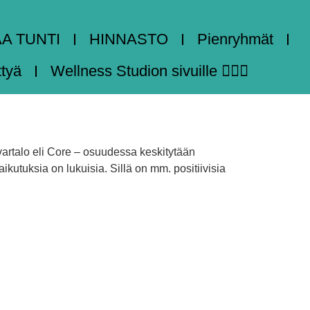
AA TUNTI
HINNASTO
Pienryhmät
ttyä
Wellness Studion sivuille 🧘🏻‍♀️
ivartalo eli Core – osuudessa keskitytään
kutuksia on lukuisia. Sillä on mm. positiivisia