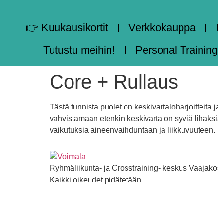
👉 Kuukausikortit
Verkkokauppa
Tutustu meihin!
Personal Training
Core + Rullaus
Tästä tunnista puolet on keskivartaloharjoitteita
vahvistamaan etenkin keskivartalon syviä lihaksia
vaikutuksia aineenvaihduntaan ja liikkuvuuteen.
Ryhmäliikunta- ja Crosstraining- keskus Vaajako
Kaikki oikeudet pidätetään