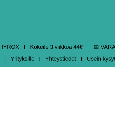
HYROX
Kokeile 3 viikkoa 44€
📅 VAR
Yrityksille
Yhteystiedot
Usein kysy