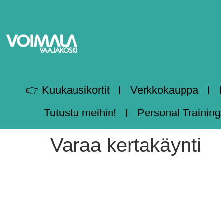
👉 Kuukausikortit
Verkkokauppa
Tutustu meihin!
Personal Training
Varaa kertakäynti