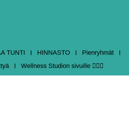
AA TUNTI
HINNASTO
Pienryhmät
ttyä
Wellness Studion sivuille 🧘🏻‍♀️