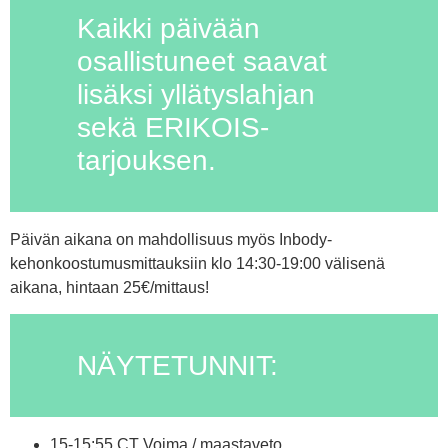
Kaikki päivään
osallistuneet saavat
lisäksi yllätyslahjan
sekä ERIKOIS-
tarjouksen.
Päivän aikana on mahdollisuus myös Inbody-
kehonkoostumusmittauksiin klo 14:30-19:00 välisenä
aikana, hintaan 25€/mittaus!
NÄYTETUNNIT:
15-15:55 CT Voima / maastaveto