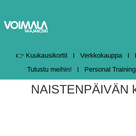
👉 Kuukausikortit
Verkkokauppa
Tutustu meihin!
Personal Training
NAISTENPÄIVÄN keho