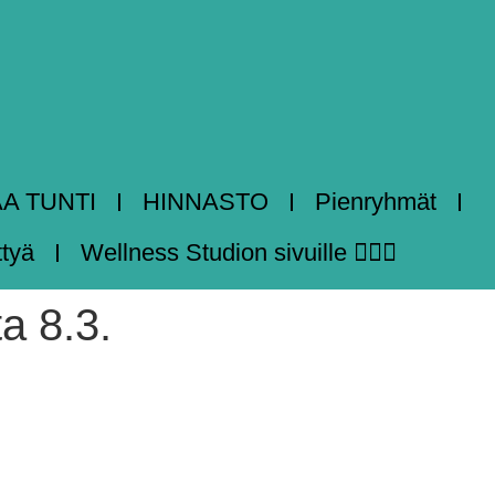
AA TUNTI
HINNASTO
Pienryhmät
ttyä
Wellness Studion sivuille 🧘🏻‍♀️
a 8.3.