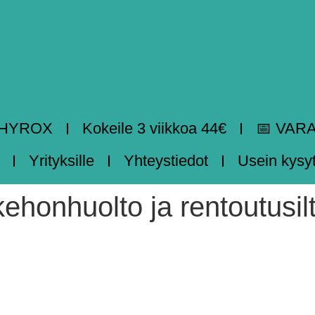
HYROX
Kokeile 3 viikkoa 44€
📅 VAR
Yrityksille
Yhteystiedot
Usein kysy
nhuolto ja rentoutusilt