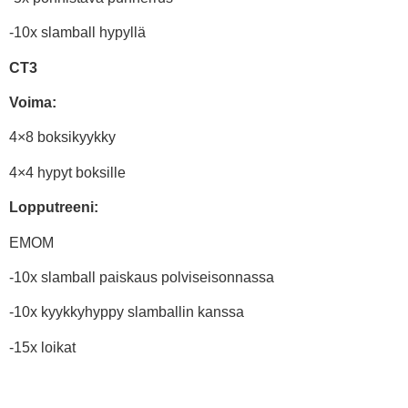
-10x slamball hypyllä
CT3
Voima:
4×8 boksikyykky
4×4 hypyt boksille
Lopputreeni:
EMOM
-10x slamball paiskaus polviseisonnassa
-10x kyykkyhyppy slamballin kanssa
-15x loikat