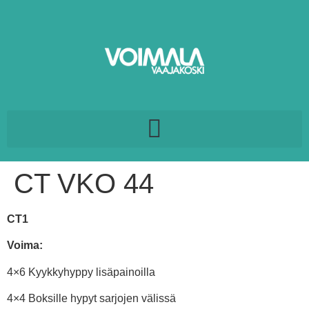
CT VKO 44
CT1
Voima:
4×6 Kyykkyhyppy lisäpainoilla
4×4 Boksille hypyt sarjojen välissä