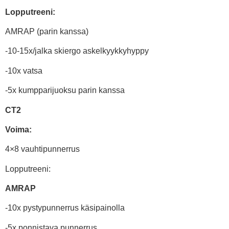
Lopputreeni:
AMRAP (parin kanssa)
-10-15x/jalka skiergo askelkyykkyhyppy
-10x vatsa
-5x kumpparijuoksu parin kanssa
CT2
Voima:
4×8 vauhtipunnerrus
Lopputreeni:
AMRAP
-10x pystypunnerrus käsipainolla
-5x ponnistava punnerrus