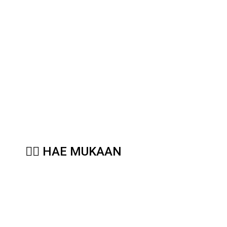
Haemme 4 henkilöä
mukaan
yksilövalmennukseen!
Personal Training harjoitusasiakkaana
saat 3kk henkilökohtaisen
valmennuksen -50% hintaan.
👍🏻 HAE MUKAAN