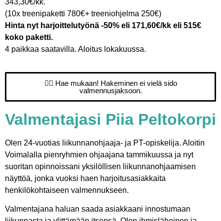
343,30€/kk.
(10x treenipaketti 780€+ treeniohjelma 250€)
Hinta nyt harjoittelutyönä -50% eli 171,60€/kk eli 515€
koko paketti.
4 paikkaa saatavilla. Aloitus lokakuussa.
👉🏻 Hae mukaan! Hakeminen ei vielä sido
valmennusjaksoon.
Valmentajasi Piia Peltokorpi
Olen 24-vuotias liikunnanohjaaja- ja PT-opiskelija. Aloitin
Voimalalla pienryhmien ohjaajana tammikuussa ja nyt
suoritan opinnoissani yksilöllisen liikunnanohjaamisen
näyttöä, jonka vuoksi haen harjoitusasiakkaita
henkilökohtaiseen valmennukseen.
Valmentajana haluan saada asiakkaani innostumaan
liikunnasta ja ylittämään itsensä. Olen ihmisläheinen ja