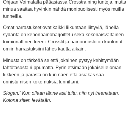
Ohjaan Voimalalla pääasiassa Crosstraining tunteja, mutta
minua saattaa hyvinkin nähdä monipuolisesti myös muilla
tunneilla.
Omat harrastukset ovat kaikki liikuntaan liittyviä, lähellä
sydäntä on kehonpainoharjoittelu sekä kokonaisvaltainen
toiminnallinen treeni. Crossfit ja painonnosto on kuulunut
omiin harrastuksiini lähes kautta aikain.
Minusta on tärkeää se että jokainen pystyy kehittymään
lähtötasosta riippumatta. Pyrin etsimään jokaiselle oman
liikkeen ja parasta on kun näen että asiakas saa
onnistumisen kokemuksia tunniltani.
Slogan:” Kun ollaan tänne asti tultu, niin nyt treenataan.
Kotona sitten levätään
.